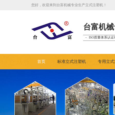
您好，欢迎来到台富机械专业生产立式注塑机！
台富机械
- ISO质量体系认证
首页
标准立式注塑机
专用立式