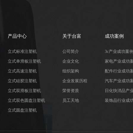
产品中心
关于台富
成功案例
立式标准注塑机
公司简介
3c产业成功案
立式单滑板注塑机
企业文化
家电产业成功
立式高速注塑机
组织架构
配件行业成功
立式硅胶注塑机
企业发展历程
汽车产业成功
立式双滑板注塑机
荣誉资质
日化快消品产
立式双色圆盘注塑机
员工天地
装饰品行业成
立式圆盘注塑机