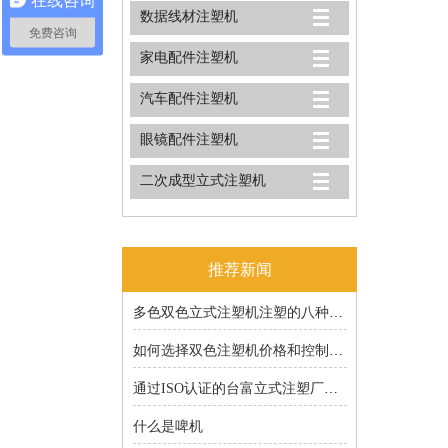
数据线材注塑机
免费咨询
家电配件注塑机
汽车配件注塑机
眼镜配件注塑机
二次成型立式注塑机
推荐新闻
多色双色立式注塑机注塑的八种成型工艺分享
如何选择双色注塑机价格和控制成本
通过ISO认证的台富立式注塑厂家的6S原来有道理的
什么是啤机