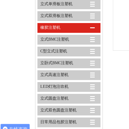
立式单滑板注塑机
立式双滑板注塑机
橡胶注塑机
立式BMC注塑机
C型立式注塑机
立卧式BMC注塑机
立式高速注塑机
LED灯泡注吹机
立式圆盘注塑机
立式双色圆盘注塑机
日常用品包胶注塑机
在线咨询