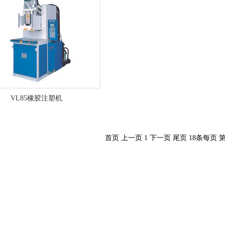
VL85橡胶注塑机
首页
上一页
1
下一页
尾页
18条每页
第