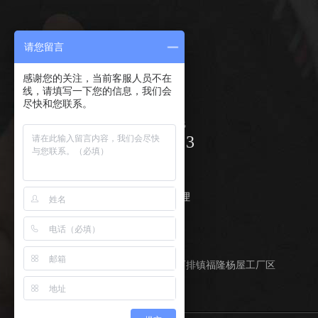
请您留言
感谢您的关注，当前客服人员不在
在线咨询
线，请填写一下您的信息，我们会
尽快和您联系。
全国统一服务咨询热线
13686665453
业务联系人：曾经理
手机：13686665453
邮箱：
tf@dg-taifu.com
地址：广东省东莞市石排镇福隆杨屋工厂区