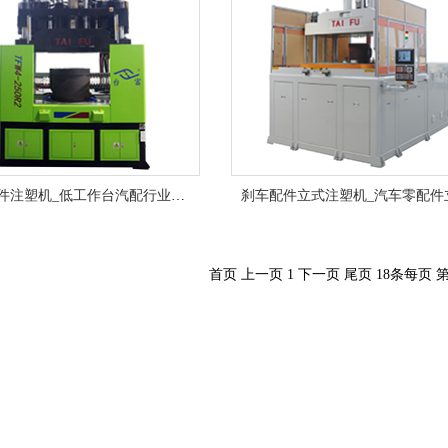
汽车配件注塑机_低工作台汽配行业圆盘立式注塑机
首页
上一页
1
下一页
尾页
18条每页
第