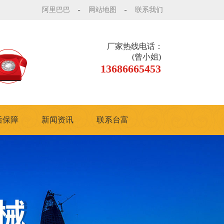
阿里巴巴
网站地图
联系我们
厂家热线电话：
(曾小姐)
13686665453
后保障
新闻资讯
联系台富