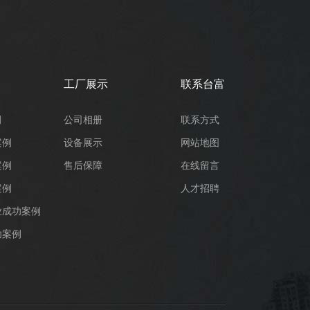
工厂展示
联系台富
例
公司相册
联系方式
案例
设备展示
网站地图
案例
售后保障
在线留言
案例
人才招聘
业成功案例
功案例