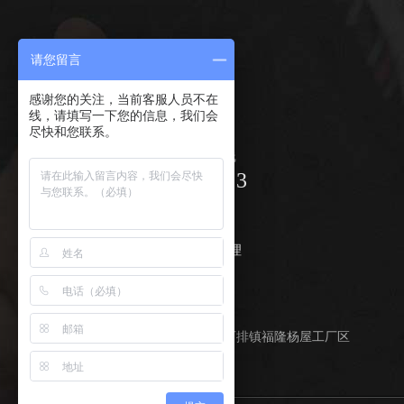
请您留言
感谢您的关注，当前客服人员不在
在线咨询
线，请填写一下您的信息，我们会
尽快和您联系。
全国统一服务咨询热线
13686665453
业务联系人：曾经理
手机：13686665453
邮箱：
tf@dg-taifu.com
地址：广东省东莞市石排镇福隆杨屋工厂区