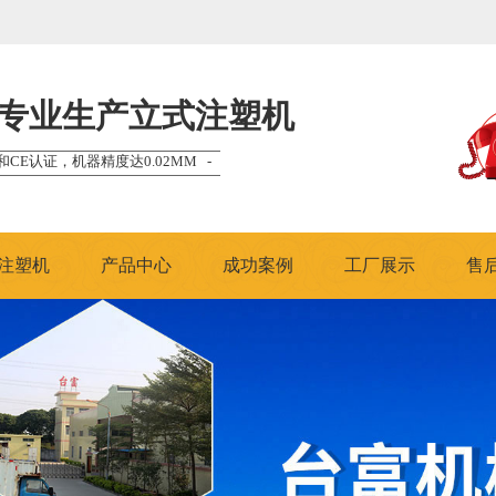
专业生产立式注塑机
和CE认证，机器精度达0.02MM -
注塑机
产品中心
成功案例
工厂展示
售