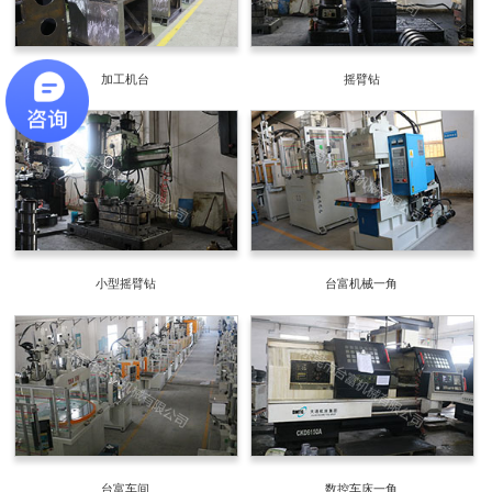
加工机台
摇臂钻
小型摇臂钻
台富机械一角
台富车间
数控车床一角