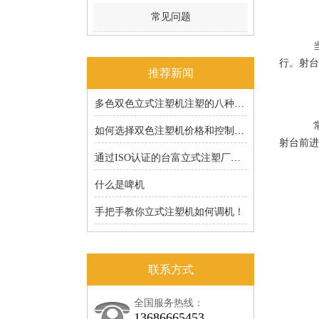
常见问题
行。射台
推荐新闻
多色双色立式注塑机注塑的八种成型工艺分享
如何选择双色注塑机价格和控制成本
射台前进
通过ISO认证的台富立式注塑厂家的6S原来有道理的
什么是啤机
手把手教你立式注塑机如何调机！
联系方式
全国服务热线：
13686665453