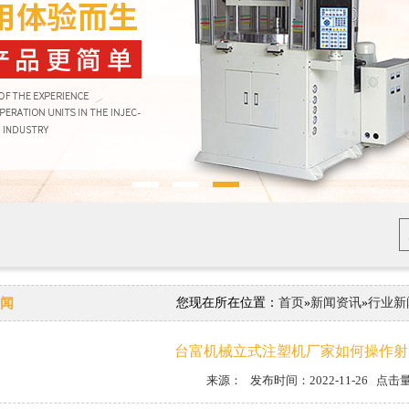
闻
您现在所在位置：
首页
»
新闻资讯
»
行业新
台富机械立式注塑机厂家如何操作射
来源： 发布时间：2022-11-26 点击量