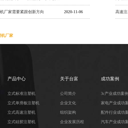
机厂家需要紧跟创新方向
2020-11-06
高速注
塑机厂家
产品中心
关于台富
成功案例
立式标准注塑机
公司简介
3c产业成功案
立式单滑板注塑机
企业文化
家电产业成功
立式高速注塑机
组织架构
配件行业成功
立式硅胶注塑机
企业发展历程
汽车产业成功