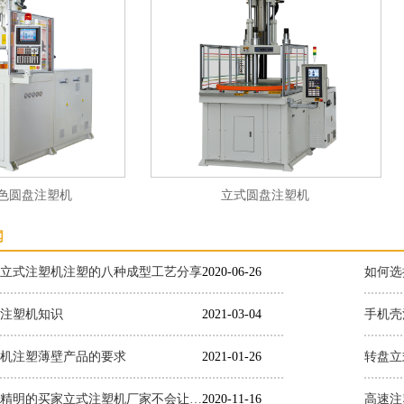
盘注塑机
立式圆盘注塑机
闻
立式注塑机注塑的八种成型工艺分享
2020-06-26
如何选
注塑机知识
2021-03-04
手机壳
机注塑薄壁产品的要求
2021-01-26
转盘立
作为一名精明的买家立式注塑机厂家不会让你失望
2020-11-16
高速注