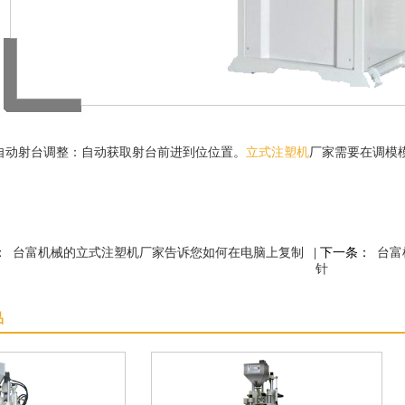
自动射台调整：自动获取射台前进到位位置。
立式注塑机
厂家需要在调模
：
台富机械的立式注塑机厂家告诉您如何在电脑上复制
| 下一条：
台富
针
品