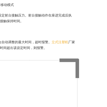
台移动模式
设定射台接触压力。射台接触动作在座进完成后执
接触保持时间。
台自动调整的最大时间，超时报警。
立式注塑机
厂家
时间超出该设定时间，则报警。