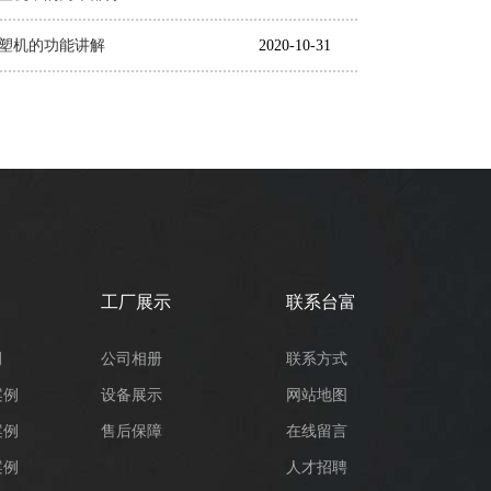
塑机的功能讲解
2020-10-31
工厂展示
联系台富
例
公司相册
联系方式
案例
设备展示
网站地图
案例
售后保障
在线留言
案例
人才招聘