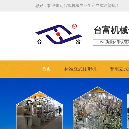
您好，欢迎来到台富机械专业生产立式注塑机！
台富机械
- ISO质量体系认证
首页
标准立式注塑机
专用立式