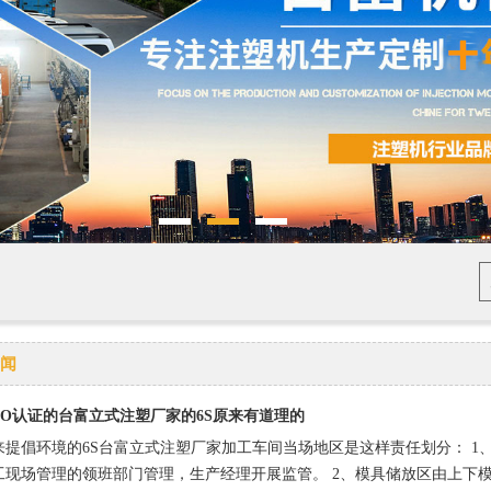
闻
SO认证的台富立式注塑厂家的6S原来有道理的
来提倡环境的6S台富立式注塑厂家加工车间当场地区是这样责任划分： 
工现场管理的领班部门管理，生产经理开展监管。 2、模具储放区由上下模