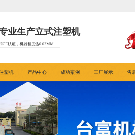
专业生产立式注塑机
和CE认证，机器精度达0.02MM -
注塑机
产品中心
成功案例
工厂展示
售