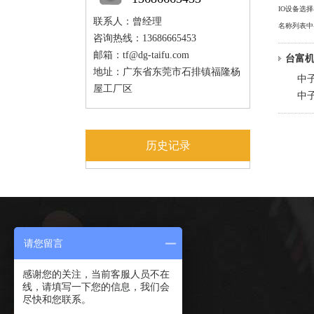
IO设备选
联系人：曾经理
名称列表中各
咨询热线：13686665453
面板扩展D
邮箱：
tf@dg-taifu.com
台富
地址：广东省东莞市石排镇福隆杨
中
屋工厂区
中
历史记录
请您留言
感谢您的关注，当前客服人员不在
在线咨询
线，请填写一下您的信息，我们会
尽快和您联系。