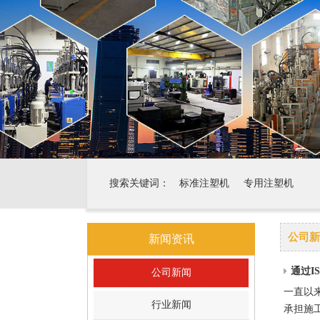
搜索关键词：
标准注塑机
专用注塑机
公司新
新闻资讯
通过I
公司新闻
一直以
行业新闻
承担施