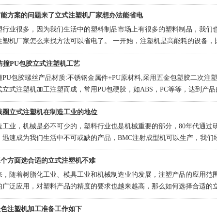
三个工位，供三个工人工作，转盘机构能够带动模具转动至注
节能方案的问题来了立式注塑机厂家想办法能省电
塑行业很多，因为我们生活中的塑料制品市场上有很多的塑料制品，我们
注塑机厂家怎么来找方法可以省电了。 一开始，注塑机是高能耗的设备，比如
大约在90百到450元左右，很多注塑机都
防撞PU包胶立式注塑机工艺
撞
PU
包胶螺丝产品材质
:
不锈钢金属件
+PU
原材料
,
采用五金包塑胶二次注
式立式注塑机加工注塑而成，常用
PU
包硬胶，如
ABS
，
PC
等等，达到产品
箱包轮子等等，
线圈立式注塑机在制造工业的地位
造工业，机械是必不可少的，塑料行业也是机械重要的部分，80年代通过
，迅速成为我们生活中不可或缺的产品，BMC注射成型机可以生产，我们
持续大幅增长的行业。 BMC立式注塑机作为
三个方面选合适的立式注塑机不难
来，随着树脂化工业、模具工业和机械制造业的发展，注塑产品的应用范
的广泛应用，对塑料产品的精度的要求也越来越高，那么如何选择合适的立
选择的重要因素包括产品重复精度、开模位置、周期时
双色注塑机加工准备工作如下