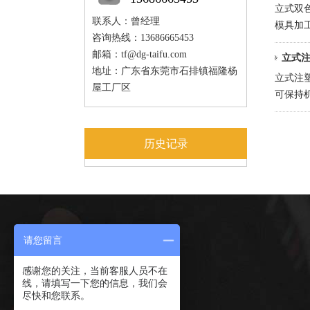
立式双
联系人：曾经理
模具加
咨询热线：13686665453
料制品
邮箱：
tf@dg-taifu.com
立式
地址：广东省东莞市石排镇福隆杨
立式注
屋工厂区
可保持
以延长
历史记录
请您留言
感谢您的关注，当前客服人员不在
在线咨询
线，请填写一下您的信息，我们会
尽快和您联系。