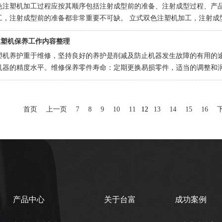
色注塑机加工过程应按其顺序包括注射成型前的准备、注射成型过程、产
工，注射成型前的准备都非常重要不可缺。 立式双色注塑机加工，注射成
的质量，在注射成型前要做好必要的准备。包括塑料原料
注塑机保养工作内容整理
塑机养护重于维修，坚持良好的养护是削减及防止机器发生故障的有用的途
机器的精度水平。维修保养零件寿命：定期更换易损零件，适当的调整和润
零件的寿命。生产效率：减少停机时间及保持正常运转速度都
首页
上一页
7
8
9
10
11
12
13
14
15
16
产品中心
关于台富
成功案例