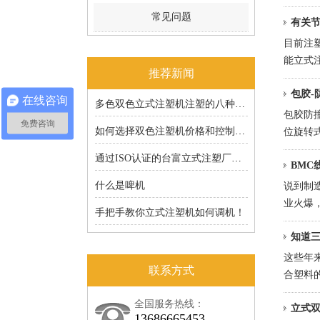
台1的
常见问题
有关
目前注
能立式
推荐新闻
产，成本
包胶-
在线咨询
多色双色立式注塑机注塑的八种成型工艺分享
包胶防
免费咨询
如何选择双色注塑机价格和控制成本
位旋转
轮子、
通过ISO认证的台富立式注塑厂家的6S原来有道理的
BMC
什么是啤机
说到制
业火爆
手把手教你立式注塑机如何调机！
来也是
知道
这些年
联系方式
合塑料
注塑机
全国服务热线：
立式
13686665453